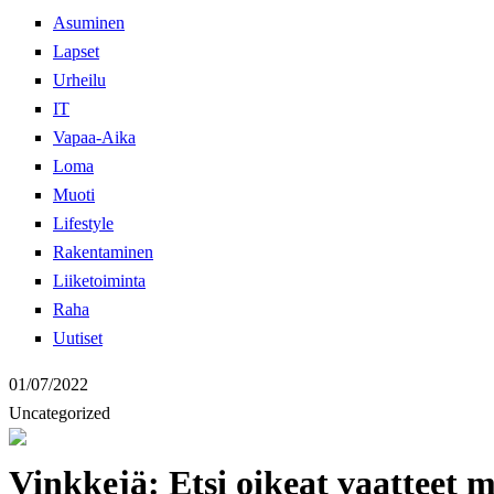
Asuminen
Lapset
Urheilu
IT
Vapaa-Aika
Loma
Muoti
Lifestyle
Rakentaminen
Liiketoiminta
Raha
Uutiset
01/07/2022
Uncategorized
Vinkkejä: Etsi oikeat vaatteet 