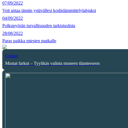
07/09/2022
Voit antaa tämän ystävällesi kodinlämmittelylahjaksi
04/09/2022
Polkupyörän turvallisuuden tarkistuslista
28/08/2022
Paras paikka miesten matkalle
Uutiset
Mustat farkut – Tyylikäs valinta moneen tilanteeseen