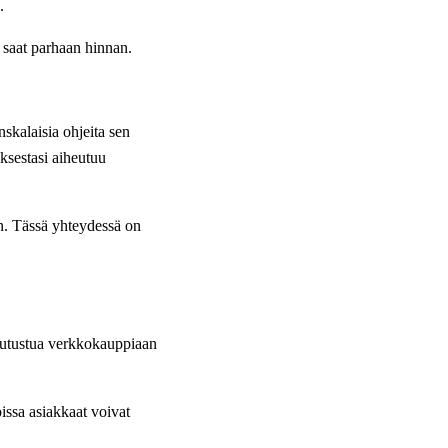
.
ä saat parhaan hinnan.
nskalaisia ohjeita sen
uksestasi aiheutuu
in. Tässä yhteydessä on
a tutustua verkkokauppiaan
issa asiakkaat voivat