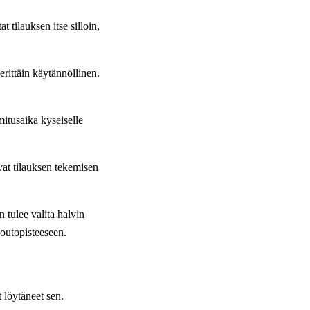
 tilauksen itse silloin,
erittäin käytännöllinen.
mitusaika kyseiselle
vat tilauksen tekemisen
 tulee valita halvin
noutopisteeseen.
 löytäneet sen.