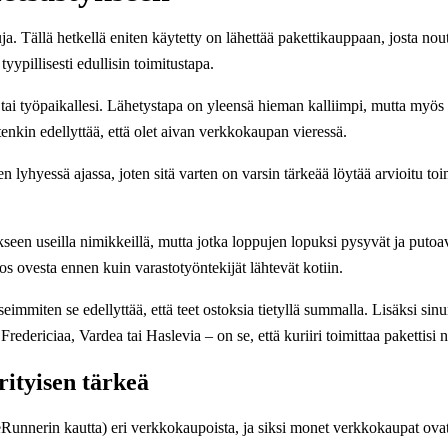
 Tällä hetkellä eniten käytetty on lähettää pakettikauppaan, josta noutat
yypillisesti edullisin toimitustapa.
 tai työpaikallesi. Lähetystapa on yleensä hieman kalliimpi, mutta myös 
tenkin edellyttää, että olet aivan verkkokaupan vieressä.
en lyhyessä ajassa, joten sitä varten on varsin tärkeää löytää arvioitu toi
een useilla nimikkeillä, mutta jotka loppujen lopuksi pysyvät ja putoa
los ovesta ennen kuin varastotyöntekijät lähtevät kotiin.
iten se edellyttää, että teet ostoksia tietyllä summalla. Lisäksi sinun
Fredericiaa, Vardea tai Haslevia – on se, että kuriiri toimittaa pakettisi 
rityisen tärkeä
iceRunnerin kautta) eri verkkokaupoista, ja siksi monet verkkokaupat ovat