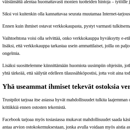
väistämättä alentaa huomattavasti monien tuotteiden hintoja – tytöille ja
Siksi voi kuitenkin olla kannattavaa seurata muutamaa Internet-tarjous
Ennen kuin ihmiset ostavat verkkokaupasta, pystyt varmasti tulkitsem
Vaihtoehtona voisi olla selvittää, onko verkkokauppa hyväksytty e-etiketi
lisäksi, että verkkokauppa tarkastaa usein ammattilaiset, joilla on paljo
ongelmia.
Lisäksi suosittelemme kiinnittämään huomiota uusimpiin ohjeisiin, jot
yhtä tärkeää, että säilytät edelleen tilaussähköpostisi, jotta voit aina tod
Yhä useammat ihmiset tekevät ostoksia ve
Trustpilot tarjoaa itse asiassa hyvät mahdollisuudet tulkita laajemman
kritiikkiä ennen ostosten tekemistä.
Facebook tarjoaa myös tosiasiassa mukavat mahdollisuudet saada käsi
antaa arvion ostokokemuksestaan, jonka avulla voidaan myös aistia as