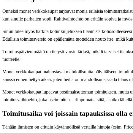
Onneksi monet verkkokaupat tarjoavat monia erilaisia toimitusratkaisuja.
kun sinulle parhaiten sopii. Rahtivaihtoehto on erittäin sopiva ja myös t
Sinun tulee myös harkita kotiinkuljetuksen tilaamista kotiosoitteeseesi
Edullisin toimitusversio on epäilemättä tuotteiden nouto itse, mikä kui
Toimituspäivien määrä on tietysti varsin tärkeä, mikäli tarvitset tilauks
tuotteelle.
Monet verkkokaupat mainostavat mahdollisuutta päivittäiseen toimituks
kanssa ennen tiettyä aikaa, joten heillä on mahdollisuus saada tilaus u
Monet verkkokaupat lupaavat postimaksuttoman toimituksen, mutta useimm
toimitusvaihtoehto, joka useimmiten – riippumatta siitä, asutko lähellä 
Toimitusaika voi joissain tapauksissa olla e
Tänään ihmisten on erittäin käytännöllistä vertailla hintoja (esim. Pr