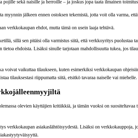
 pojille sekä naisille ja herroille – ja joskus jopa taata ilmainen toimitus
ta myynnin jälkeen ennen ostoksen tekemistä, jotta voit olla varma, ett
aan verkkokaupan ehdot, mutta tämä on usein laaja tehtävä.
llä, sillä sen pitäisi olla varmistus siitä, että verkkoyritys puolustaa ta
n tietoa ehdoista. Lisäksi sinulle tarjotaan mahdollisuutta tukea, jos tila
ka voivat vaikuttaa tilaukseen, kuten esimerkiksi verkkokaupan ohjeisi
istaa tilauksestasi riippumatta siitä, etsitkö tavaraa naiselle vai miehelle.
rkkojälleenmyyjiltä
 olemassa olevien käyttäjien kritiikkiä, ja tämän vuoksi on suositeltava
tys verkkokaupan asiakaslähtöisyydestä. Lisäksi on verkkokauppoja, jo
iakastyytyväisyyttä.