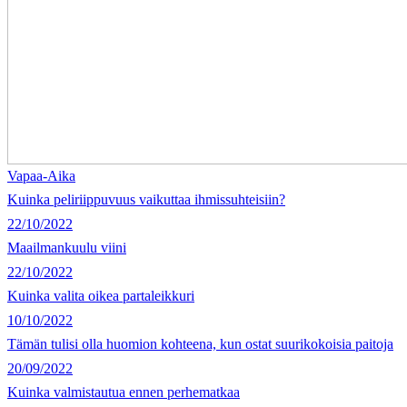
Vapaa-Aika
Kuinka peliriippuvuus vaikuttaa ihmissuhteisiin?
22/10/2022
Maailmankuulu viini
22/10/2022
Kuinka valita oikea partaleikkuri
10/10/2022
Tämän tulisi olla huomion kohteena, kun ostat suurikokoisia paitoja
20/09/2022
Kuinka valmistautua ennen perhematkaa