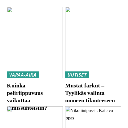
VAPAA-AIKA
UUTISET
Kuinka
Mustat farkut –
peliriippuvuus
Tyylikäs valinta
vaikuttaa
moneen tilanteeseen
ihmissuhteisiin?