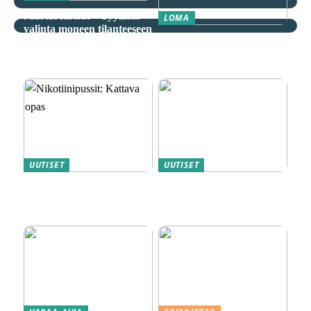
Mustat farkut – Tyylikäs
LOMA
valinta moneen tilanteeseen
Äkkilähdöt: Löydä
spontaani seikkailu
edullisesti
UUTISET
UUTISET
Nikotiinipussit: Kattava
Magneettiporakoneet ovat
opas
metallityön ammattilaisten
”salainen” ase