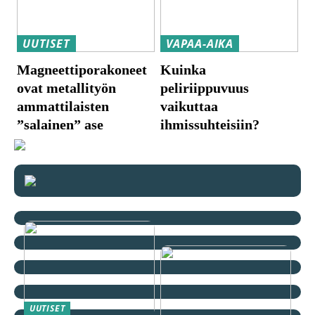
UUTISET
VAPAA-AIKA
Magneettiporakoneet
Kuinka
ovat metallityön
peliriippuvuus
ammattilaisten
vaikuttaa
”salainen” ase
ihmissuhteisiin?
UUTISET