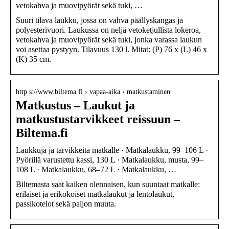
vetokahva ja muovipyörät sekä tuki, …
Suuri tilava laukku, jossa on vahva päällyskangas ja
polyesterivuori. Laukussa on neljä vetoketjullista lokeroa,
vetokahva ja muovipyörät sekä tuki, jonka varassa laukun
voi asettaa pystyyn. Tilavuus 130 l. Mitat: (P) 76 x (L) 46 x
(K) 35 cm.
http s://www.biltema.fi › vapaa-aika › matkustaminen
Matkustus – Laukut ja
matkustustarvikkeet reissuun –
Biltema.fi
Laukkuja ja tarvikkeita matkalle · Matkalaukku, 99–106 L ·
Pyörillä varustettu kassi, 130 L · Matkalaukku, musta, 99–
108 L · Matkalaukku, 68–72 L · Matkalaukku, …
Biltemasta saat kaiken olennaisen, kun suuntaat matkalle:
erilaiset ja erikokoiset matkalaukut ja lentolaukut,
passikotelot sekä paljon muuta.