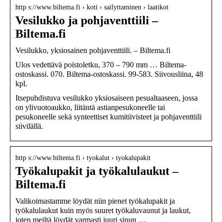
http s://www.biltema.fi › koti › sailyttaminen › laatikot
Vesilukko ja pohjaventtiili –
Biltema.fi
Vesilukko, yksiosainen pohjaventtiili. – Biltema.fi
Ulos vedettävä poistoletku, 370 – 790 mm … Biltema-
ostoskassi. 070. Biltema-ostoskassi. 99-583. Siivousliina, 48
kpl.
Itsepuhdistuva vesilukko yksiosaiseen pesualtaaseen, jossa
on ylivuotoaukko, liitäntä astianpesukoneelle tai
pesukoneelle sekä synteettiset kumitiivisteet ja pohjaventtiili
siivilällä.
http s://www.biltema.fi › tyokalut › tyokalupakit
Työkalupakit ja työkalulaukut –
Biltema.fi
Valikoimastamme löydät niin pienet työkalupakit ja
työkalulaukut kuin myös suuret työkaluvaunut ja laukut,
joten meiltä löydät varmasti juuri sinun …