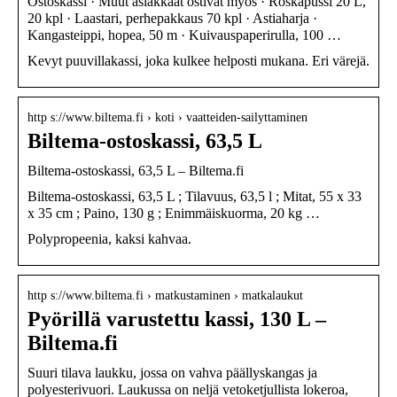
Ostoskassi · Muut asiakkaat ostivat myös · Roskapussi 20 L,
20 kpl · Laastari, perhepakkaus 70 kpl · Astiaharja ·
Kangasteippi, hopea, 50 m · Kuivauspaperirulla, 100 …
Kevyt puuvillakassi, joka kulkee helposti mukana. Eri värejä.
http s://www.biltema.fi › koti › vaatteiden-sailyttaminen
Biltema-ostoskassi, 63,5 L
Biltema-ostoskassi, 63,5 L – Biltema.fi
Biltema-ostoskassi, 63,5 L ; Tilavuus, 63,5 l ; Mitat, 55 x 33
x 35 cm ; Paino, 130 g ; Enimmäiskuorma, 20 kg …
Polypropeenia, kaksi kahvaa.
http s://www.biltema.fi › matkustaminen › matkalaukut
Pyörillä varustettu kassi, 130 L –
Biltema.fi
Suuri tilava laukku, jossa on vahva päällyskangas ja
polyesterivuori. Laukussa on neljä vetoketjullista lokeroa,