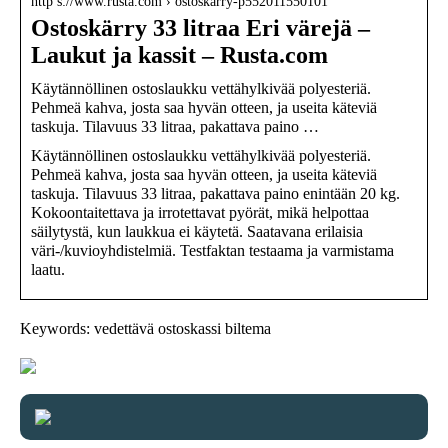
http s://www.rusta.com › ostoskarry-p552011550101
Ostoskärry 33 litraa Eri värejä –
Laukut ja kassit – Rusta.com
Käytännöllinen ostoslaukku vettähylkivää polyesteriä.
Pehmeä kahva, josta saa hyvän otteen, ja useita käteviä
taskuja. Tilavuus 33 litraa, pakattava paino …
Käytännöllinen ostoslaukku vettähylkivää polyesteriä.
Pehmeä kahva, josta saa hyvän otteen, ja useita käteviä
taskuja. Tilavuus 33 litraa, pakattava paino enintään 20 kg.
Kokoontaitettava ja irrotettavat pyörät, mikä helpottaa
säilytystä, kun laukkua ei käytetä. Saatavana erilaisia
väri-/kuvioyhdistelmiä. Testfaktan testaama ja varmistama
laatu.
Keywords: vedettävä ostoskassi biltema