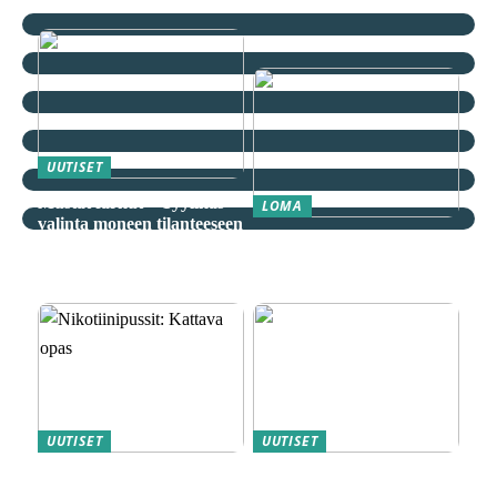
UUTISET
Mustat farkut – Tyylikäs
LOMA
valinta moneen tilanteeseen
Äkkilähdöt: Löydä
spontaani seikkailu
edullisesti
UUTISET
UUTISET
Nikotiinipussit: Kattava
Magneettiporakoneet ovat