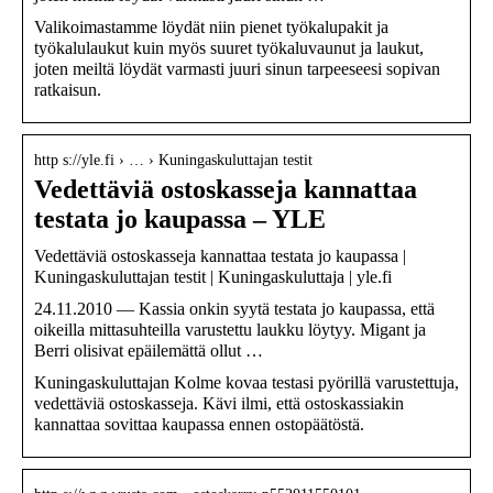
Valikoimastamme löydät niin pienet työkalupakit ja
työkalulaukut kuin myös suuret työkaluvaunut ja laukut,
joten meiltä löydät varmasti juuri sinun tarpeeseesi sopivan
ratkaisun.
http s://yle.fi › … › Kuningaskuluttajan testit
Vedettäviä ostoskasseja kannattaa
testata jo kaupassa – YLE
Vedettäviä ostoskasseja kannattaa testata jo kaupassa |
Kuningaskuluttajan testit | Kuningaskuluttaja | yle.fi
24.11.2010 — Kassia onkin syytä testata jo kaupassa, että
oikeilla mittasuhteilla varustettu laukku löytyy. Migant ja
Berri olisivat epäilemättä ollut …
Kuningaskuluttajan Kolme kovaa testasi pyörillä varustettuja,
vedettäviä ostoskasseja. Kävi ilmi, että ostoskassiakin
kannattaa sovittaa kaupassa ennen ostopäätöstä.