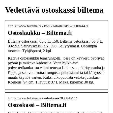
Vedettävä ostoskassi biltema
http s://www.biltema.fi › koti › ostoslaukku-2000044471
Ostoslaukku – Biltema.fi
Biltema-ostoskassi, 63,5 L. 150. Biltema-ostoskassi, 63,5 L.
99-593. Säilytyskassi. alk. 390. Säilytyskassi. Useampia
tuotteita. Tyhjiöpussi, 2 kpl.
Kätevä ostoslaukku teräsrungolla, jossa on kevyesti pyörivät
pyörät ja mukava kädensija. Vettä hylkivästä
polyesterikankaasta valmistetussa laukussa on kiritysnauha ja
läppä, ja sen voi irrottaa rungosta puhdistamista tai kärryosan
muuta käyttöä varten. Kaksi ulkopuolista vetoketjutaskua.
Korkeus: 94 cm. Tilavuus: 37 l. Maks. kuorma: 30 kg.
http s://www.biltema.fi › ostoskassi-2000043437
Ostoskassi – Biltema.fi