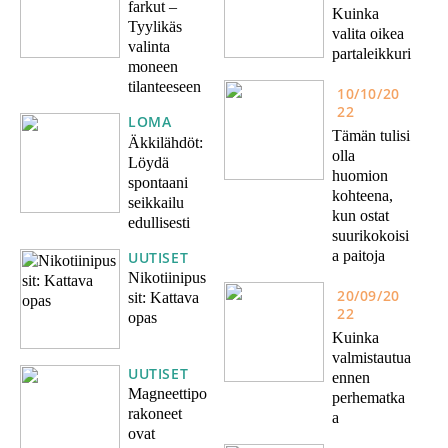
farkut –
Kuinka
Tyylikäs
valita oikea
valinta
partaleikkuri
moneen
tilanteeseen
10/10/20
22
LOMA
Tämän tulisi
Äkkilähdöt:
olla
Löydä
huomion
spontaani
kohteena,
seikkailu
kun ostat
edullisesti
suurikokoisi
a paitoja
UUTISET
Nikotiinipus
20/09/20
sit: Kattava
22
opas
Kuinka
valmistautua
UUTISET
ennen
Magneettipo
perhematka
rakoneet
a
ovat