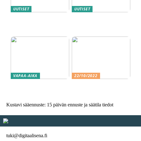
UUTISET
UUTISET
Nikotiinipussit: Kattava
Magneettiporakoneet ovat
opas
metallityön ammattilaisten
”salainen” ase
VAPAA-AIKA
22/10/2022
Kuinka peliriippuvuus
Maailmankuulu viini
vaikuttaa ihmissuhteisiin?
Kustavi sääennuste: 15 päivän ennuste ja säätila tiedot
tuki@digitaalisena.fi