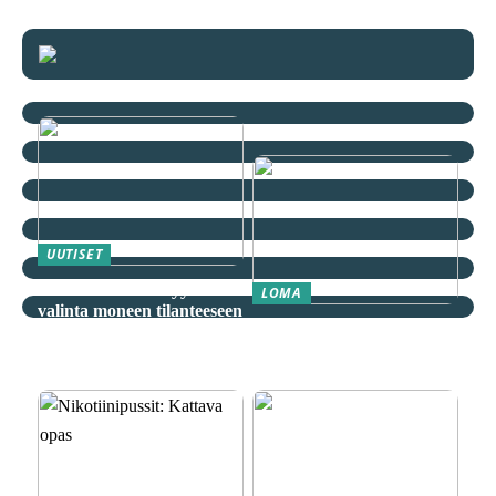
UUTISET
Mustat farkut – Tyylikäs
LOMA
valinta moneen tilanteeseen
Äkkilähdöt: Löydä
spontaani seikkailu
edullisesti