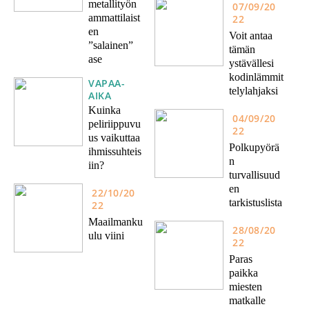
metallityön
07/09/20
ammattilaist
22
en
Voit antaa
”salainen”
tämän
ase
ystävällesi
kodinlämmit
VAPAA-
telylahjaksi
AIKA
Kuinka
04/09/20
peliriippuvu
22
us vaikuttaa
Polkupyörä
ihmissuhteis
n
iin?
turvallisuud
en
22/10/20
tarkistuslista
22
Maailmanku
28/08/20
ulu viini
22
Paras
paikka
miesten
matkalle