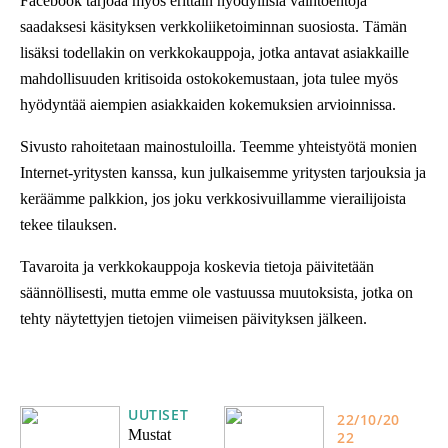
Facebook tarjoaa myös erittäin hyödyllisiä vaihtoehtoja
saadaksesi käsityksen verkkoliiketoiminnan suosiosta. Tämän
lisäksi todellakin on verkkokauppoja, jotka antavat asiakkaille
mahdollisuuden kritisoida ostokokemustaan, jota tulee myös
hyödyntää aiempien asiakkaiden kokemuksien arvioinnissa.
Sivusto rahoitetaan mainostuloilla. Teemme yhteistyötä monien
Internet-yritysten kanssa, kun julkaisemme yritysten tarjouksia ja
keräämme palkkion, jos joku verkkosivuillamme vierailijoista
tekee tilauksen.
Tavaroita ja verkkokauppoja koskevia tietoja päivitetään
säännöllisesti, mutta emme ole vastuussa muutoksista, jotka on
tehty näytettyjen tietojen viimeisen päivityksen jälkeen.
UUTISET
22/10/20
Mustat
22