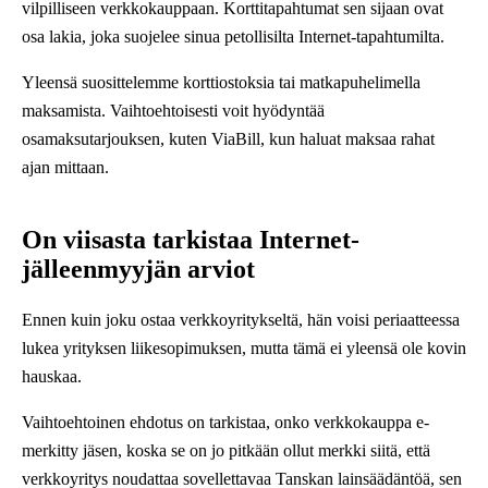
vilpilliseen verkkokauppaan. Korttitapahtumat sen sijaan ovat
osa lakia, joka suojelee sinua petollisilta Internet-tapahtumilta.
Yleensä suosittelemme korttiostoksia tai matkapuhelimella
maksamista. Vaihtoehtoisesti voit hyödyntää
osamaksutarjouksen, kuten ViaBill, kun haluat maksaa rahat
ajan mittaan.
On viisasta tarkistaa Internet-
jälleenmyyjän arviot
Ennen kuin joku ostaa verkkoyritykseltä, hän voisi periaatteessa
lukea yrityksen liikesopimuksen, mutta tämä ei yleensä ole kovin
hauskaa.
Vaihtoehtoinen ehdotus on tarkistaa, onko verkkokauppa e-
merkitty jäsen, koska se on jo pitkään ollut merkki siitä, että
verkkoyritys noudattaa sovellettavaa Tanskan lainsäädäntöä, sen