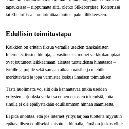
tapauksissa – riippumatta siitä, oletko Silkeborgissa, Korsørissä
tai Ebeltoftissa – on toimittaa tuotteet pakettiliikkeeseen.
Edullisin toimitustapa
Kaikkien on erittäin fiksua vertailla useiden tanskalaisten
Internet-yritysten hintoja, ja vastineeksi monet verkkokauppiaat
ovat joutuneet leikkaamaan. alentaa tuotteidensa hintatasoa –
tytöille ja pojille sekä samaan aikaan naisille ja miehille –
merkittävästi ja jopa varmistaa joskus ilmaisen toimituksen.
Tästä huolimatta voi silti olla kannattavaa tutkia useiden
yritysten tarjouksia verkossa ennen ostosten tekemistä, jotta
sinulla ei ole epäilystäkään edullisimman hinnan saamisesta.
Ei pidä unohtaa, että jos Internet-yritys tarjoaa tuotteita myyntiin
epätavallisen edulliseksi katsotulla hinnalla, tämä on joskus vihje