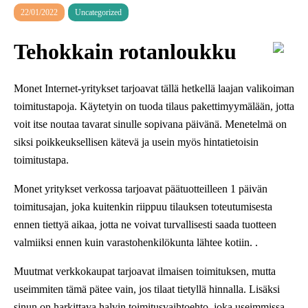
22/01/2022
Uncategorized
Tehokkain rotanloukku
Monet Internet-yritykset tarjoavat tällä hetkellä laajan valikoiman
toimitustapoja. Käytetyin on tuoda tilaus pakettimyymälään, jotta
voit itse noutaa tavarat sinulle sopivana päivänä. Menetelmä on
siksi poikkeuksellisen kätevä ja usein myös hintatietoisin
toimitustapa.
Monet yritykset verkossa tarjoavat päätuotteilleen 1 päivän
toimitusajan, joka kuitenkin riippuu tilauksen toteutumisesta
ennen tiettyä aikaa, jotta ne voivat turvallisesti saada tuotteen
valmiiksi ennen kuin varastohenkilökunta lähtee kotiin. .
Muutmat verkkokaupat tarjoavat ilmaisen toimituksen, mutta
useimmiten tämä pätee vain, jos tilaat tietyllä hinnalla. Lisäksi
sinun on harkittava halvin toimitusvaihtoehto, joka useimmissa