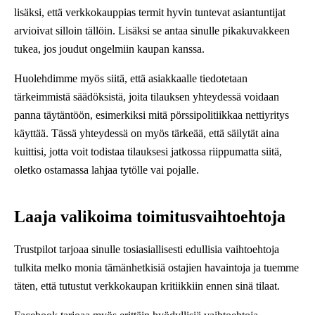
lisäksi, että verkkokauppias termit hyvin tuntevat asiantuntijat
arvioivat silloin tällöin. Lisäksi se antaa sinulle pikakuvakkeen
tukea, jos joudut ongelmiin kaupan kanssa.
Huolehdimme myös siitä, että asiakkaalle tiedotetaan
tärkeimmistä säädöksistä, joita tilauksen yhteydessä voidaan
panna täytäntöön, esimerkiksi mitä pörssipolitiikkaa nettiyritys
käyttää. Tässä yhteydessä on myös tärkeää, että säilytät aina
kuittisi, jotta voit todistaa tilauksesi jatkossa riippumatta siitä,
oletko ostamassa lahjaa tytölle vai pojalle.
Laaja valikoima toimitusvaihtoehtoja
Trustpilot tarjoaa sinulle tosiasiallisesti edullisia vaihtoehtoja
tulkita melko monia tämänhetkisiä ostajien havaintoja ja tuemme
täten, että tutustut verkkokaupan kritiikkiin ennen sinä tilaat.