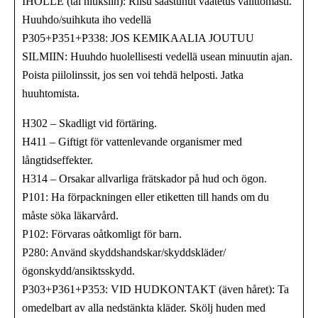
IHOLLE (tai hiuksiin): Riisu saastunut vaatetus välittömästi.
Huuhdo/suihkuta iho vedellä
P305+P351+P338: JOS KEMIKAALIA JOUTUU
SILMIIN: Huuhdo huolellisesti vedellä usean minuutin ajan.
Poista piilolinssit, jos sen voi tehdä helposti. Jatka
huuhtomista.
H302 – Skadligt vid förtäring.
H411 – Giftigt för vattenlevande organismer med
långtidseffekter.
H314 – Orsakar allvarliga frätskador på hud och ögon.
P101: Ha förpackningen eller etiketten till hands om du
måste söka läkarvård.
P102: Förvaras oåtkomligt för barn.
P280: Använd skyddshandskar/skyddskläder/
ögonskydd/ansiktsskydd.
P303+P361+P353: VID HUDKONTAKT (även håret): Ta
omedelbart av alla nedstänkta kläder. Skölj huden med