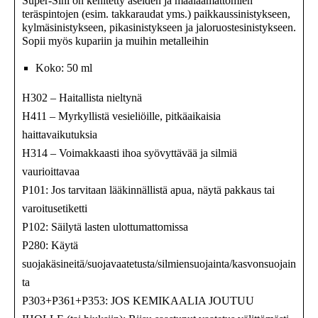
Super-Sini on kehitetty aseiden ja maalaamattomien
teräspintojen (esim. takkaraudat yms.) paikkaussinistykseen,
kylmäsinistykseen, pikasinistykseen ja jaloruostesinistykseen.
Sopii myös kupariin ja muihin metalleihin
Koko: 50 ml
H302 – Haitallista nieltynä
H411 – Myrkyllistä vesieliöille, pitkäaikaisia
haittavaikutuksia
H314 – Voimakkaasti ihoa syövyttävää ja silmiä
vaurioittavaa
P101: Jos tarvitaan lääkinnällistä apua, näytä pakkaus tai
varoitusetiketti
P102: Säilytä lasten ulottumattomissa
P280: Käytä
suojakäsineitä/suojavaatetusta/silmiensuojainta/kasvonsuojain
ta
P303+P361+P353: JOS KEMIKAALIA JOUTUU