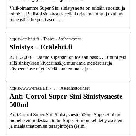
Valikoimamme Super Sini sinistysneste on erittäin suosittu ja
toimiva. Ballistol sinistysnesteellä korjaat naarmut ja kulumat
nopeasti ja helposti aseen …
http s://eralehti.fi › Topics › Aseharrasteet
Sinistys – Erälehti.fi
25.11.2008 — Ja tuo supersini on tosiaan pask….Tuttuni teki
sillä sinistyksen kivääriinsä,ja muutamia metsäreissuja
käyneenä ase näytti vielä vanhemmalta ja …
http s://www.erakala.fi › … › Aseenhoitoaineet
Anti-Corrol Super-Sini Sinistysneste
500ml
Anti-Corrol Super-Sini Sinistysneste 500ml Super-Sini on
monelle entuudestaan tuttu. Super-Sini on kehitetty aseiden
ja maalaamattomien teräspintojen (esim.