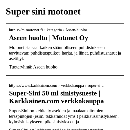
Super sini motonet
http s://m.motonet.fi › kategoria › Aseen-huolto
Aseen huolto | Motonet Oy
Motonetista saat kaiken säännölliseen puhdistukseen
tarvittavan: puhdistuspuikot, harjat, ja liinat, puhdistusnarut ja
aseöljyt.
Tuoteryhmä: Aseen huolto
http s://www.karkkainen.com › verkkokauppa › super-si…
Super-Sini 50 ml sinistysneste |
Karkkainen.com verkkokauppa
Super-Sini on kehitetty aseiden ja maalaamattomien
teräspintojen (esim. takkaraudat yms.) paikkaussinistykseen,
kylmäsinistykseen, pikasinistykseen ja …