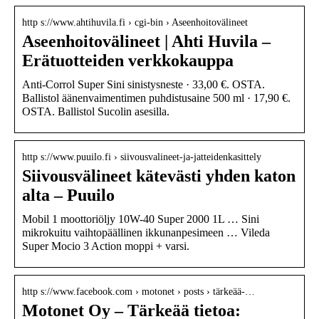
http s://www.ahtihuvila.fi › cgi-bin › Aseenhoitovälineet
Aseenhoitovälineet | Ahti Huvila –
Erätuotteiden verkkokauppa
Anti-Corrol Super Sini sinistysneste · 33,00 €. OSTA.
Ballistol äänenvaimentimen puhdistusaine 500 ml · 17,90 €.
OSTA. Ballistol Sucolin asesilla.
http s://www.puuilo.fi › siivousvalineet-ja-jatteidenkasittely
Siivousvälineet kätevästi yhden katon
alta – Puuilo
Mobil 1 moottoriöljy 10W-40 Super 2000 1L … Sini
mikrokuitu vaihtopäällinen ikkunanpesimeen … Vileda
Super Mocio 3 Action moppi + varsi.
http s://www.facebook.com › motonet › posts › tärkeää-…
Motonet Oy – Tärkeää tietoa: