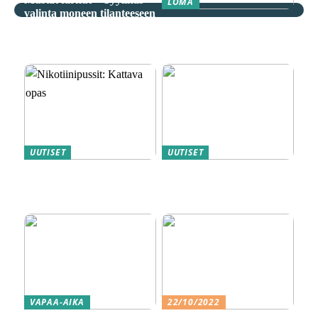
LOMA
valinta moneen tilanteeseen
Äkkilähdöt: Löydä
spontaani seikkailu
edullisesti
UUTISET
UUTISET
Nikotiinipussit: Kattava
Magneettiporakoneet ovat
opas
metallityön ammattilaisten
”salainen” ase
VAPAA-AIKA
22/10/2022