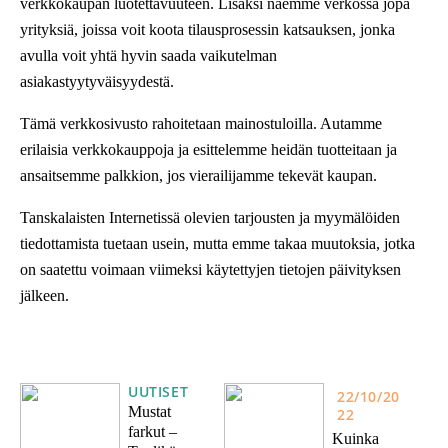
verkkokaupan luotettavuuteen. Lisäksi näemme verkossa jopa
yrityksiä, joissa voit koota tilausprosessin katsauksen, jonka
avulla voit yhtä hyvin saada vaikutelman
asiakastyytyväisyydestä.
Tämä verkkosivusto rahoitetaan mainostuloilla. Autamme
erilaisia verkkokauppoja ja esittelemme heidän tuotteitaan ja
ansaitsemme palkkion, jos vierailijamme tekevät kaupan.
Tanskalaisten Internetissä olevien tarjousten ja myymälöiden
tiedottamista tuetaan usein, mutta emme takaa muutoksia, jotka
on saatettu voimaan viimeksi käytettyjen tietojen päivityksen
jälkeen.
UUTISET
22/10/20
Mustat
22
farkut –
Kuinka