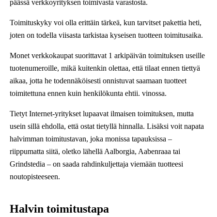
päässä verkkoyrityksen toimivasta varastosta.
Toimituskyky voi olla erittäin tärkeä, kun tarvitset pakettia heti,
joten on todella viisasta tarkistaa kyseisen tuotteen toimitusaika.
Monet verkkokaupat suorittavat 1 arkipäivän toimituksen useille
tuotenumeroille, mikä kuitenkin olettaa, että tilaat ennen tiettyä
aikaa, jotta he todennäköisesti onnistuvat saamaan tuotteet
toimitettuna ennen kuin henkilökunta ehtii. vinossa.
Tietyt Internet-yritykset lupaavat ilmaisen toimituksen, mutta
usein sillä ehdolla, että ostat tietyllä hinnalla. Lisäksi voit napata
halvimman toimitustavan, joka monissa tapauksissa –
riippumatta siitä, oletko lähellä Aalborgia, Aabenraaa tai
Grindstedia – on saada rahdinkuljettaja viemään tuotteesi
noutopisteeseen.
Halvin toimitustapa