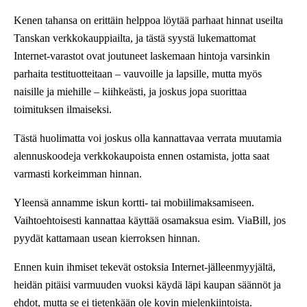
Kenen tahansa on erittäin helppoa löytää parhaat hinnat useilta
Tanskan verkkokauppiailta, ja tästä syystä lukemattomat
Internet-varastot ovat joutuneet laskemaan hintoja varsinkin
parhaita testituotteitaan – vauvoille ja lapsille, mutta myös
naisille ja miehille – kiihkeästi, ja joskus jopa suorittaa
toimituksen ilmaiseksi.
Tästä huolimatta voi joskus olla kannattavaa verrata muutamia
alennuskoodeja verkkokaupoista ennen ostamista, jotta saat
varmasti korkeimman hinnan.
Yleensä annamme iskun kortti- tai mobiilimaksamiseen.
Vaihtoehtoisesti kannattaa käyttää osamaksua esim. ViaBill, jos
pyydät kattamaan usean kierroksen hinnan.
Ennen kuin ihmiset tekevät ostoksia Internet-jälleenmyyjältä,
heidän pitäisi varmuuden vuoksi käydä läpi kaupan säännöt ja
ehdot, mutta se ei tietenkään ole kovin mielenkiintoista.