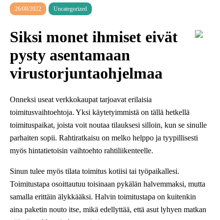
26/08/2022
Uncategorized
Siksi monet ihmiset eivät
pysty asentamaan
virustorjuntaohjelmaa
Onneksi useat verkkokaupat tarjoavat erilaisia
toimitusvaihtoehtoja. Yksi käytetyimmistä on tällä hetkellä
toimituspaikat, joista voit noutaa tilauksesi silloin, kun se sinulle
parhaiten sopii. Rahtiratkaisu on melko helppo ja tyypillisesti
myös hintatietoisin vaihtoehto rahtiliikenteelle.
Sinun tulee myös tilata toimitus kotiisi tai työpaikallesi.
Toimitustapa osoittautuu toisinaan pykälän halvemmaksi, mutta
samalla erittäin älykkääksi. Halvin toimitustapa on kuitenkin
aina paketin nouto itse, mikä edellyttää, että asut lyhyen matkan