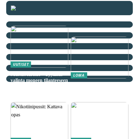
UUTISET
Mustat farkut – Tyylikäs
LOMA
valinta moneen tilanteeseen
Äkkilähdöt: Löydä
spontaani seikkailu
edullisesti