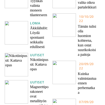
Tyylikäs
valita oikea
valinta
partaleikkuri
moneen
tilanteeseen
10/10/20
22
LOMA
Tämän tulisi
Äkkilähdöt:
olla
Löydä
huomion
spontaani
kohteena,
seikkailu
kun ostat
edullisesti
suurikokoisi
a paitoja
UUTISET
Nikotiinipus
20/09/20
sit: Kattava
22
opas
Kuinka
valmistautua
UUTISET
ennen
Magneettipo
perhematka
rakoneet
a
ovat
metallityön
07/09/20