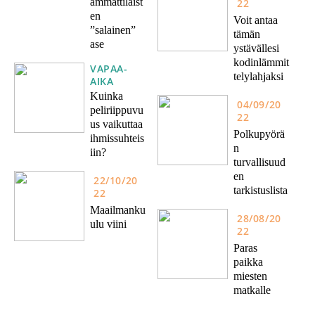
ammattilaist
22
en
Voit antaa
”salainen”
tämän
ase
ystävällesi
kodinlämmit
VAPAA-
telylahjaksi
AIKA
Kuinka
04/09/20
peliriippuvu
22
us vaikuttaa
Polkupyörä
ihmissuhteis
n
iin?
turvallisuud
en
22/10/20
tarkistuslista
22
Maailmanku
28/08/20
ulu viini
22
Paras
paikka
miesten
matkalle