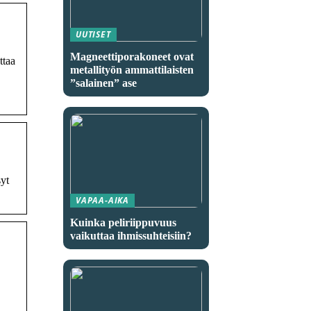
UUTISET
Magneettiporakoneet ovat
ttaa
metallityön ammattilaisten
”salainen” ase
yt
VAPAA-AIKA
Kuinka peliriippuvuus
vaikuttaa ihmissuhteisiin?