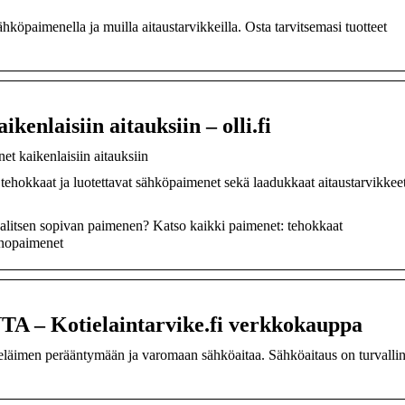
hköpaimenella ja muilla aitaustarvikkeilla. Osta tarvitsemasi tuotteet
enlaisiin aitauksiin – olli.fi
t kaikenlaisiin aitauksiin
 tehokkaat ja luotettavat sähköpaimenet sekä laadukkaat aitaustarvikkee
litsen sopivan paimenen? Katso kaikki paimenet: tehokkaat
nnopaimenet
 Kotielaintarvike.fi verkkokauppa
 eläimen perääntymään ja varomaan sähköaitaa. Sähköaitaus on turvalli