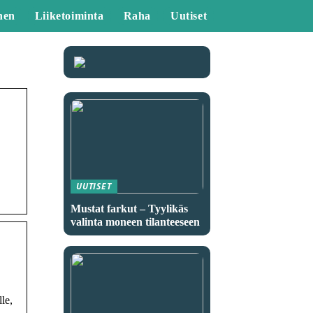
nen
Liiketoiminta
Raha
Uutiset
UUTISET
Mustat farkut – Tyylikäs
valinta moneen tilanteeseen
le,