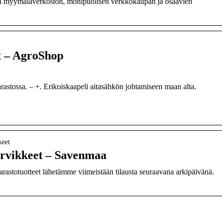
en myymäläverkoston, monipuolisen verkkokaupan ja osaavien
t – AgroShop
astossa. – +. Erikoiskaapeli aitasähkön johtamiseen maan alta.
keet
rvikkeet – Savenmaa
totuotteet lähetämme viimeistään tilausta seuraavana arkipäivänä.