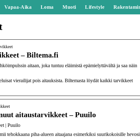
Vapaa-Aika
Loma
Muoti
Lifestyle
Rakentami
t
rvikkeet
ikkeet – Biltema.fi
köimpulssin aitaan, joka tuntuu eläimistä epämielyttävältä ja saa näin
uisat vierailijat pois aitauksista. Biltemasta löydät kaikki tarvikkeet
ikkeet
uut aitaustarvikkeet – Puuilo
et | Puuilo
mii tehokkaana piha-alueen aitaajana esimerkiksi suurikokoisille hevosil