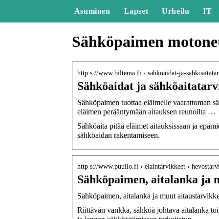
Asuminen
Lapset
Urheilu
IT
Sähköpaimen motone
http s://www.biltema.fi › sahkoaidat-ja-sahkoaitata
Sähköaidat ja sähköaitatarv
Sähköpaimen tuottaa eläimelle vaarattoman säh
eläimen perääntymään aitauksen reunoilta …
Sähköaita pitää eläimet aitauksissaan ja epämiel
sähköaidan rakentamiseen.
http s://www.puuilo.fi › elaintarvikkeet › hevostarv
Sähköpaimen, aitalanka ja m
Sähköpaimen, aitalanka ja muut aitaustarvikke
Riittävän vankka, sähköä johtava aitalanka toi