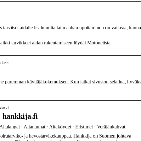
s tarvitset aidalle lisälujuutta tai maahan upottaminen on vaikeaa, kanna
 kaikki tarvikkeet aidan rakentamiseen löydät Motonetista.
ikkeet
e paremman käyttäjäkokemuksen. Kun jatkat sivuston selailua, hyväks
ustarvi…
 hankkija.fi
italangat · Aitanauhat · Aitaköydet · Eristimet · Veräjänkahvat.
koiratarvike- ja hevostarvikekauppaa. Hankkija on Suomen johtava