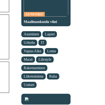
22/10/2022
Maailmankuulu viini
Asuminen
Lapset
Urheilu
IT
Vapaa-Aika
Loma
Muoti
Lifestyle
Rakentaminen
Liiketoiminta
Raha
Uutiset