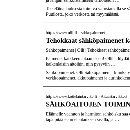
ja langan sähköistämiseen tarkoitetun …
Tee eläinaitauksesta toimiva varustamalla se sä
Puuilosta, joko verkosta tai myymälästä.
http s://www.olli.fi › sahkopaimenet
Tehokkaat sähköpaimenet kaik
Sähköpaimenet | Olli | Tehokkaat sähköpaimene
Paimenet kaikkeen aitaamiseen! Ollilta löydät
kaikenlaisiin aitoihin, niin pysyviin …
Sähköpaimenet: Olli Sähköpaimen – kuinka va
verkkopaimenet, akkupaimenet ja aurinkoke
http s://www.kotielaintarvike.fi › Aitaustarvikkeet
SÄHKÖAITOJEN TOIMINTA –
Eläimelle vaaraton ja harmiton sähköisku saa
tapa pitää eläimet aitauksen sisällä, ja …