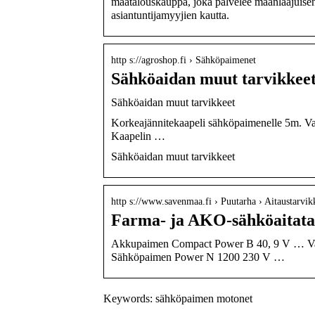
maatalouskauppa, joka palvelee maanlaajuis
asiantuntijamyyjien kautta.
http s://agroshop.fi › Sähköpaimenet
Sähköaidan muut tarvikkee
Sähköaidan muut tarvikkeet
Korkeajännitekaapeli sähköpaimenelle 5m. Var
Kaapelin …
Sähköaidan muut tarvikkeet
http s://www.savenmaa.fi › Puutarha › Aitaustarvik
Farma- ja AKO-sähköaitata
Akkupaimen Compact Power B 40, 9 V … Varas
Sähköpaimen Power N 1200 230 V …
Keywords: sähköpaimen motonet