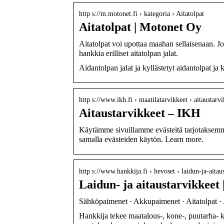
http s://m.motonet.fi › kategoria › Aitatolpat
Aitatolpat | Motonet Oy
Aitatolpat voi upottaa maahan sellaisenaan. Jo
hankkia erilliset aitatolpan jalat.
Aidantolpan jalat ja kyllästetyt aidantolpat ja
http s://www.ikh.fi › maatilatarvikkeet › aitaustarv
Aitaustarvikkeet – IKH
Käytämme sivuillamme evästeitä tarjotaksemm
samalla evästeiden käytön. Learn more.
http s://www.hankkija.fi › hevoset › laidun-ja-aita
Laidun- ja aitaustarvikkeet |
Sähköpaimenet · Akkupaimenet · Aitatolpat · A
Hankkija tekee maatalous-, kone-, puutarha- 