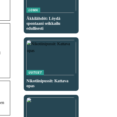
LOMA
Äkkilähdöt: Löydä
spontaani seikkailu
edullisesti
t
UUTISET
Nikotiinipussit: Kattava
opas
nen