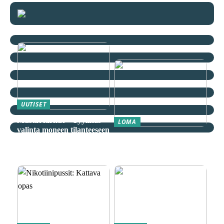
UUTISET
Mustat farkut – Tyylikäs
LOMA
valinta moneen tilanteeseen
Äkkilähdöt: Löydä
spontaani seikkailu
edullisesti