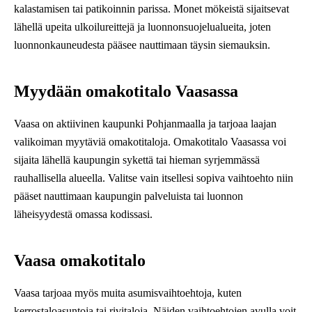
kalastamisen tai patikoinnin parissa. Monet mökeistä sijaitsevat
lähellä upeita ulkoilureittejä ja luonnonsuojelualueita, joten
luonnonkauneudesta pääsee nauttimaan täysin siemauksin.
Myydään omakotitalo Vaasassa
Vaasa on aktiivinen kaupunki Pohjanmaalla ja tarjoaa laajan
valikoiman myytäviä omakotitaloja. Omakotitalo Vaasassa voi
sijaita lähellä kaupungin sykettä tai hieman syrjemmässä
rauhallisella alueella. Valitse vain itsellesi sopiva vaihtoehto niin
pääset nauttimaan kaupungin palveluista tai luonnon
läheisyydestä omassa kodissasi.
Vaasa omakotitalo
Vaasa tarjoaa myös muita asumisvaihtoehtoja, kuten
kerrostaloasuntoja tai rivitaloja. Näiden vaihtoehtojen avulla voit