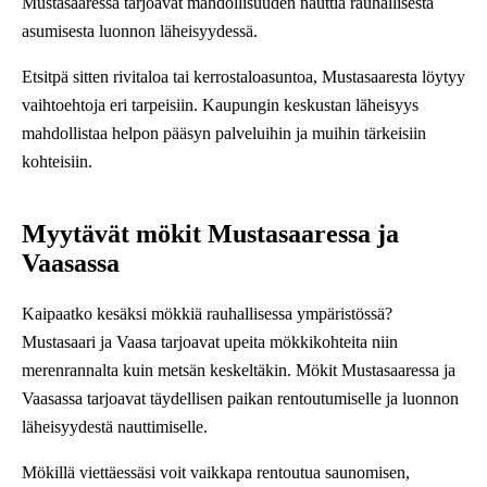
Mustasaaressa tarjoavat mahdollisuuden nauttia rauhallisesta
asumisesta luonnon läheisyydessä.
Etsitpä sitten rivitaloa tai kerrostaloasuntoa, Mustasaaresta löytyy
vaihtoehtoja eri tarpeisiin. Kaupungin keskustan läheisyys
mahdollistaa helpon pääsyn palveluihin ja muihin tärkeisiin
kohteisiin.
Myytävät mökit Mustasaaressa ja
Vaasassa
Kaipaatko kesäksi mökkiä rauhallisessa ympäristössä?
Mustasaari ja Vaasa tarjoavat upeita mökkikohteita niin
merenrannalta kuin metsän keskeltäkin. Mökit Mustasaaressa ja
Vaasassa tarjoavat täydellisen paikan rentoutumiselle ja luonnon
läheisyydestä nauttimiselle.
Mökillä viettäessäsi voit vaikkapa rentoutua saunomisen,