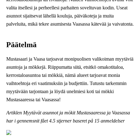
valita itsellesi ja perheellesi parhaiten soveltuvan kodin. Useat
asunnot sijaitsevat lähellä kouluja, päiväkoteja ja muita
palveluita, mikä tekee asumisesta Vaasassa kätevää ja vaivatonta.
Päätelmä
Mustasaari ja Vaasa tarjoavat monipuolisen valikoiman myytäviä
asuntoja ja mökkejä. Riippumatta siitä, etsitkö omakotitaloa,
kerrostaloasuntoa tai mökkiä, nämä alueet tarjoavat monia
vaihtoehtoja eri vaatimuksiin ja budjettiin. Tutustu tarkemmin
myytävään tarjontaan ja löydä unelmiesi koti tai mökki
Mustasaaressa tai Vaasassa!
Artiklen Myytävät asunnot ja mökit Mustasaaressa ja Vaasassa
har i gennemsnit fået
4.5
stjerner baseret på
15
anmeldelser