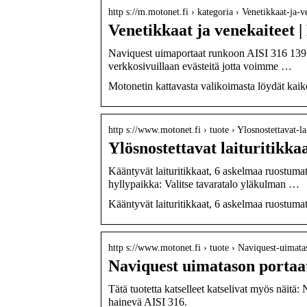
http s://m.motonet.fi › kategoria › Venetikkaat-ja
Venetikkaat ja venekaiteet 
Naviquest uimaportaat runkoon AISI 316 139,
verkkosivuillaan evästeitä jotta voimme …
Motonetin kattavasta valikoimasta löydät kaike
http s://www.motonet.fi › tuote › Ylosnostettavat-l
Ylösnostettavat laituritikk
Kääntyvät laituritikkaat, 6 askelmaa ruostuma
hyllypaikka: Valitse tavaratalo yläkulman …
Kääntyvät laituritikkaat, 6 askelmaa ruostuma
http s://www.motonet.fi › tuote › Naviquest-uima
Naviquest uimatason portaa
Tätä tuotetta katselleet katselivat myös näit
hainevä AISI 316.