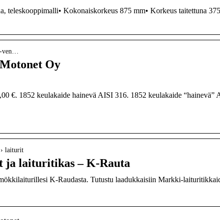
a, teleskooppimalli• Kokonaiskorkeus 875 mm• Korkeus taitettuna 37
ja-ven…
| Motonet Oy
00 €. 1852 keulakaide hainevä AISI 316. 1852 keulakaide “hainevä” 
› laiturit
 ja laituritikas – K-Rauta
 mökkilaiturillesi K-Raudasta. Tutustu laadukkaisiin Markki-laituritikka