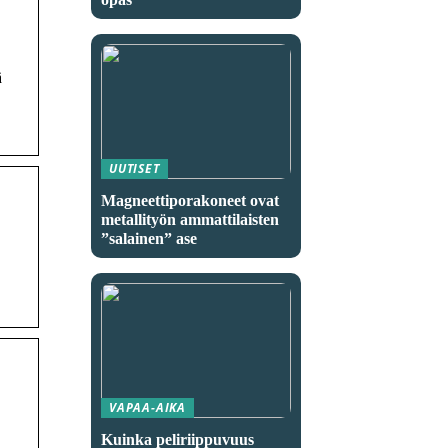
ä
UUTISET
Magneettiporakoneet ovat
metallityön ammattilaisten
”salainen” ase
VAPAA-AIKA
Kuinka peliriippuvuus