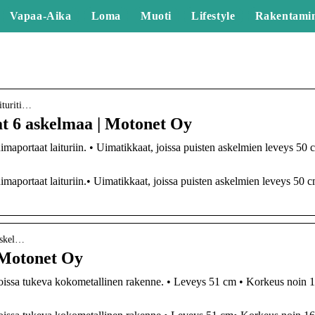
Vapaa-Aika
Loma
Muoti
Lifestyle
Rakentami
aituriti…
aat 6 askelmaa | Motonet Oy
maportaat laituriin. • Uimatikkaat, joissa puisten askelmien leveys 50 
imaportaat laituriin.• Uimatikkaat, joissa puisten askelmien leveys 50 
-askel…
 Motonet Oy
, joissa tukeva kokometallinen rakenne. • Leveys 51 cm • Korkeus noin 