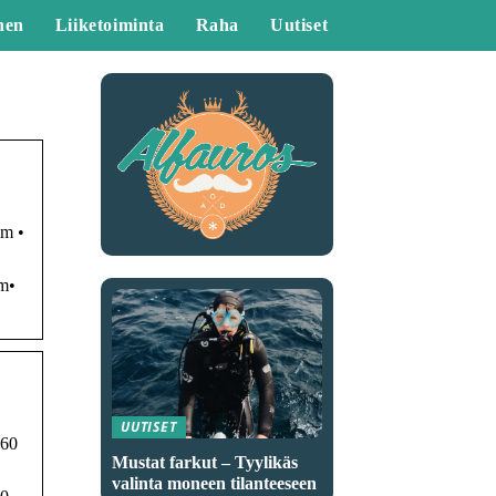
nen
Liiketoiminta
Raha
Uutiset
cm •
cm•
UUTISET
160
Mustat farkut – Tyylikäs
valinta moneen tilanteeseen