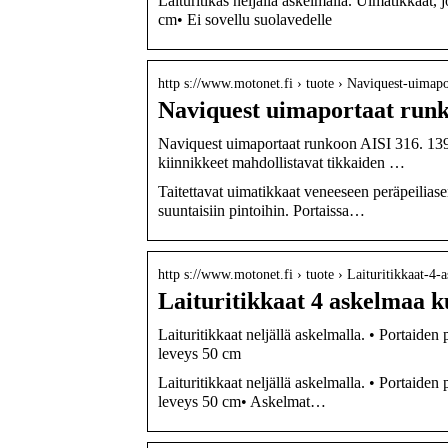
Laituritikas neljällä askelmalla. Uimatikkaat
cm• Ei sovellu suolavedelle
http s://www.motonet.fi › tuote › Naviquest-uimap
Naviquest uimaportaat runk
Naviquest uimaportaat runkoon AISI 316. 139,
kiinnikkeet mahdollistavat tikkaiden …
Taitettavat uimatikkaat veneeseen peräpeilias
suuntaisiin pintoihin. Portaissa…
http s://www.motonet.fi › tuote › Laituritikkaat-4
Laituritikkaat 4 askelmaa 
Laituritikkaat neljällä askelmalla. • Portaiden
leveys 50 cm
Laituritikkaat neljällä askelmalla. • Portaiden
leveys 50 cm• Askelmat…