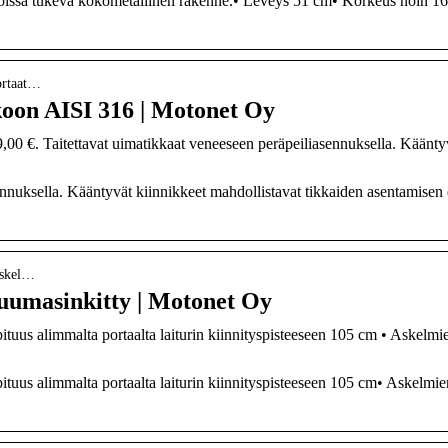
, joissa tukeva kokometallinen rakenne.• Leveys 51 cm• Korkeus noin 1
ortaat…
oon AISI 316 | Motonet Oy
00 €. Taitettavat uimatikkaat veneeseen peräpeiliasennuksella. Käänty
ennuksella. Kääntyvät kiinnikkeet mahdollistavat tikkaiden asentamisen 
-askel…
kuumasinkitty | Motonet Oy
 pituus alimmalta portaalta laiturin kiinnityspisteeseen 105 cm • Askelmi
 pituus alimmalta portaalta laiturin kiinnityspisteeseen 105 cm• Askelmie