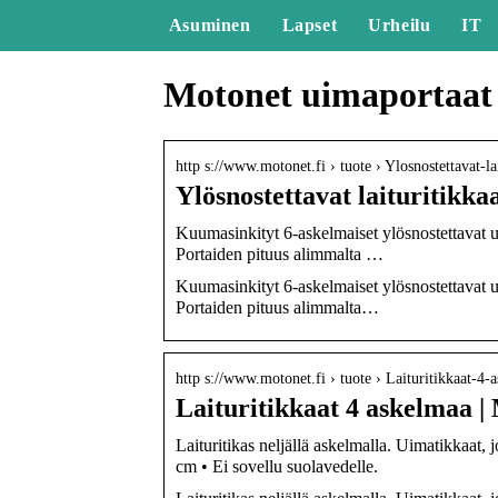
Asuminen
Lapset
Urheilu
IT
Motonet uimaportaat
http s://www.motonet.fi › tuote › Ylosnostettavat-l
Ylösnostettavat laituritikk
Kuumasinkityt 6-askelmaiset ylösnostettavat ui
Portaiden pituus alimmalta …
Kuumasinkityt 6-askelmaiset ylösnostettavat u
Portaiden pituus alimmalta…
http s://www.motonet.fi › tuote › Laituritikkaat-4
Laituritikkaat 4 askelmaa |
Laituritikas neljällä askelmalla. Uimatikkaat
cm • Ei sovellu suolavedelle.