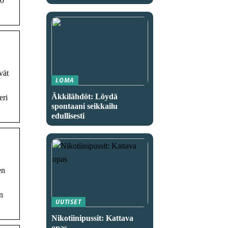
60
vät
LOMA
Äkkilähdöt: Löydä
eri
spontaani seikkailu
edullisesti
en
n
UUTISET
Nikotiinipussit: Kattava
opas