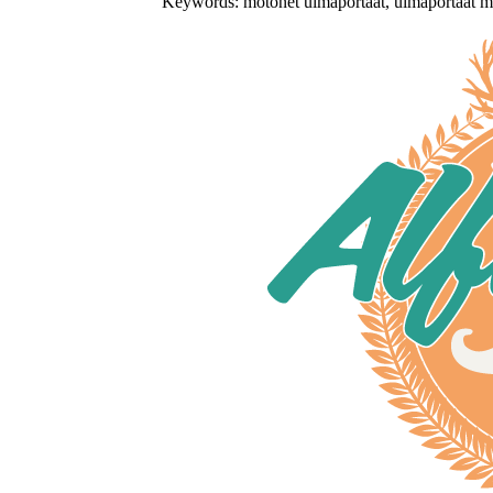
Keywords: motonet uimaportaat, uimaportaat m