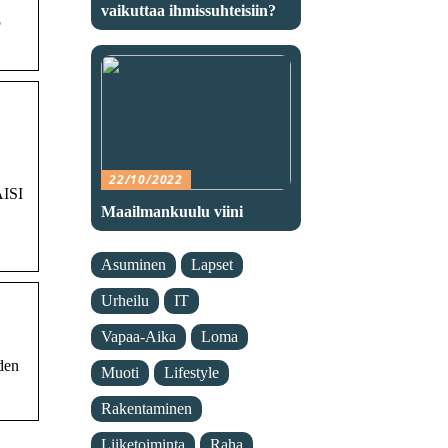
vaikuttaa ihmissuhteisiin?
5
22/10/2022
AISI
Maailmankuulu viini
Asuminen
Lapset
Urheilu
IT
Vapaa-Aika
Loma
iden
Muoti
Lifestyle
Rakentaminen
Liiketoiminta
Raha