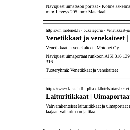
Naviquest uimatason portaat • Kolme askelma
mm• Leveys 295 mm• Materiaali…
http s://m.motonet.fi › bukategoria › Venetikkaat-
Venetikkaat ja venekaiteet 
Venetikkaat ja venekaiteet | Motonet Oy
Naviquest uimaportaat runkoon AISI 316 139,
316
Tuoteryhmä: Venetikkaat ja venekaiteet
http s://www.k-rauta.fi › piha › kiinteistotarvikkeet 
Laituritikkaat | Uimaportaat
Vahvarakenteiset laituritikkaat ja uimaportaat
laajaan valikoimaan ja tilaa!