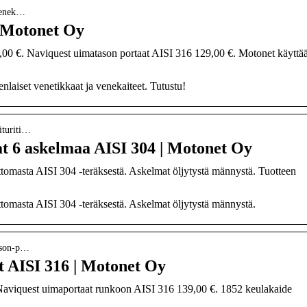
-venek…
| Motonet Oy
00 €. Naviquest uimatason portaat AISI 316 129,00 €. Motonet käyttä
nlaiset venetikkaat ja venekaiteet. Tutustu!
aituriti…
aat 6 askelmaa AISI 304 | Motonet Oy
ttomasta AISI 304 -teräksestä. Askelmat öljytystä männystä. Tuotteen
ttomasta AISI 304 -teräksestä. Askelmat öljytystä männystä.
tason-p…
t AISI 316 | Motonet Oy
ä: Naviquest uimaportaat runkoon AISI 316 139,00 €. 1852 keulakaide