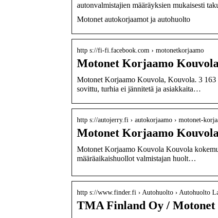
autonvalmistajien määräyksien mukaisesti ta
Motonet autokorjaamot ja autohuolto
http s://fi-fi.facebook.com › motonetkorjaamo
Motonet Korjaamo Kouvola
Motonet Korjaamo Kouvola, Kouvola. 3 163 ty
sovittu, turhia ei jännitetä ja asiakkaita…
http s://autojerry.fi › autokorjaamo › motonet-ko
Motonet Korjaamo Kouvola —
Motonet Korjaamo Kouvola Kouvola kokemuksia
määräaikaishuollot valmistajan huolt…
http s://www.finder.fi › Autohuolto › Autohuolto L
TMA Finland Oy / Motonet 