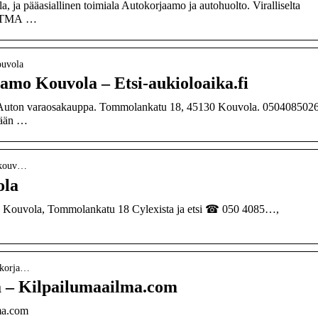
, ja pääasiallinen toimiala Autokorjaamo ja autohuolto. Viralliselta
ön TMA …
ouvola
amo Kouvola – Etsi-aukioloaika.fi
Auton varaosakauppa. Tommolankatu 18, 45130 Kouvola. 0504085026
nään …
o-kouv…
ola
a Kouvola, Tommolankatu 18 Cylexista ja etsi ☎ 050 4085…,
-korja…
 – Kilpailumaailma.com
ma.com