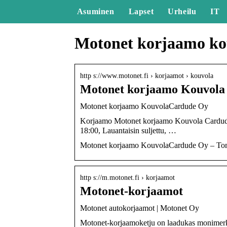
Asuminen
Lapset
Urheilu
IT
Motonet korjaamo ko
http s://www.motonet.fi › korjaamot › kouvola
Motonet korjaamo Kouvola
Motonet korjaamo KouvolaCardude Oy
Korjaamo Motonet korjaamo Kouvola Cardude
18:00, Lauantaisin suljettu, …
Motonet korjaamo KouvolaCardude Oy – Tomm
http s://m.motonet.fi › korjaamot
Motonet-korjaamot
Motonet autokorjaamot | Motonet Oy
Motonet-korjaamoketju on laadukas monimerkk