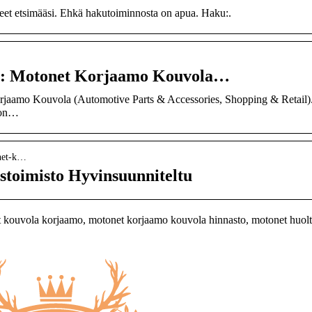
neet etsimääsi. Ehkä hakutoiminnosta on apua. Haku:.
6: Motonet Korjaamo Kouvola…
rjaamo Kouvola (Automotive Parts & Accessories, Shopping & Retail)
ton…
onet-k…
toimisto Hyvinsuunniteltu
kouvola korjaamo, motonet korjaamo kouvola hinnasto, motonet huol