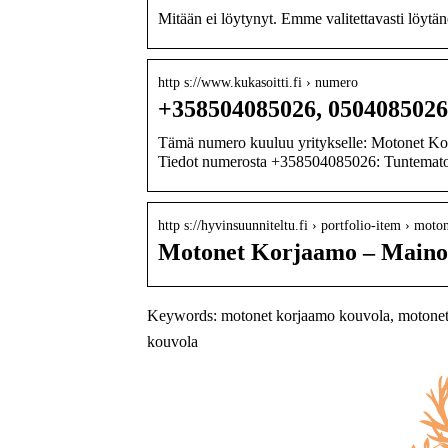
Mitään ei löytynyt. Emme valitettavasti löytä
http s://www.kukasoitti.fi › numero
+358504085026, 050408502
Tämä numero kuuluu yritykselle: Motonet Ko
Tiedot numerosta +358504085026: Tuntema
http s://hyvinsuunniteltu.fi › portfolio-item › mot
Motonet Korjaamo – Mainos
Keywords: motonet korjaamo kouvola, motonet 
kouvola