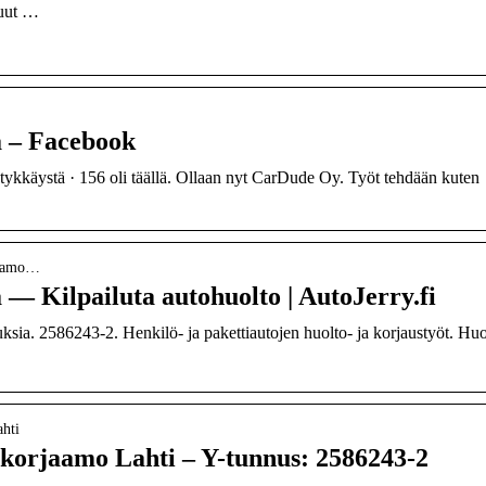
kuut …
 – Facebook
kkäystä · 156 oli täällä. Ollaan nyt CarDude Oy. Työt tehdään kuten
rjaamo…
 Kilpailuta autohuolto | AutoJerry.fi
. 2586243-2. Henkilö- ja pakettiautojen huolto- ja korjaustyöt. Huol
ahti
korjaamo Lahti – Y-tunnus: 2586243-2