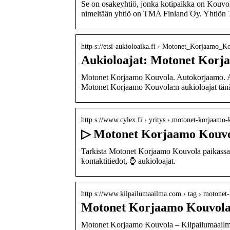
Se on osakeyhtiö, jonka kotipaikka on Kouvola
nimeltään yhtiö on TMA Finland Oy. Yhti
http s://etsi-aukioloaika.fi › Motonet_Korjaamo_K
Aukioloajat: Motonet Korja
Motonet Korjaamo Kouvola. Autokorjaamo. 
Motonet Korjaamo Kouvola:n aukioloajat tä
http s://www.cylex.fi › yritys › motonet-korjaam
▷ Motonet Korjaamo Kouv
Tarkista Motonet Korjaamo Kouvola paikass
kontaktitiedot, ⌚ aukioloajat.
http s://www.kilpailumaailma.com › tag › motonet
Motonet Korjaamo Kouvola
Motonet Korjaamo Kouvola – Kilpailumaail