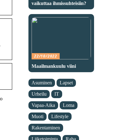
vaikuttaa ihmissuhteisiin?
.
22/10/2022
Maailmankuulu viini
Asuminen
Lapset
Urheilu
IT
to
Vapaa-Aika
Loma
Muoti
Lifestyle
Rakentaminen
Liiketoiminta
Raha