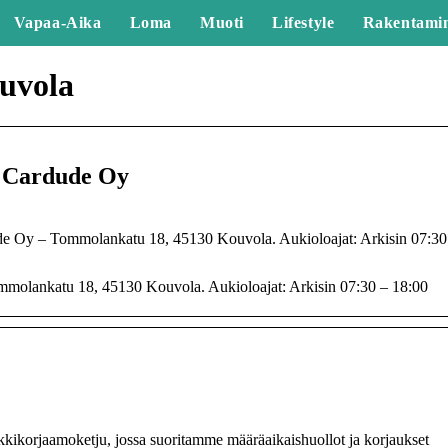
Vapaa-Aika
Loma
Muoti
Lifestyle
Rakentami
uvola
 Cardude Oy
 Oy – Tommolankatu 18, 45130 Kouvola. Aukioloajat: Arkisin 07:30
olankatu 18, 45130 Kouvola. Aukioloajat: Arkisin 07:30 – 18:00
ikorjaamoketju, jossa suoritamme määräaikaishuollot ja korjaukset