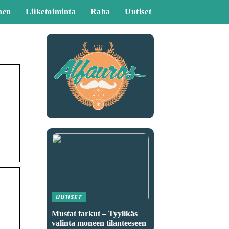
nen
Liiketoiminta
Raha
Uutiset
 –
UUTISET
Mustat farkut – Tyylikäs
valinta moneen tilanteeseen