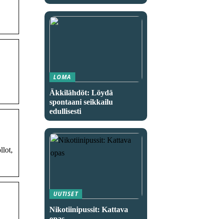
LOMA
Äkkilähdöt: Löydä
spontaani seikkailu
edullisesti
lot,
UUTISET
Nikotiinipussit: Kattava
opas