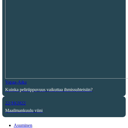
Vapaa-Aika
Kuinka peliriippuvuus vaikuttaa ihmissuhteisiin?
22/10/2022
Maailmankuulu viini
Asuminen