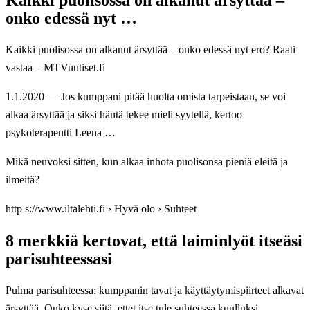
onko edessä nyt …
Kaikki puolisossa on alkanut ärsyttää – onko edessä nyt ero? Raati
vastaa – MTVuutiset.fi
1.1.2020 — Jos kumppani pitää huolta omista tarpeistaan, se voi
alkaa ärsyttää ja siksi häntä tekee mieli syytellä, kertoo
psykoterapeutti Leena …
Mikä neuvoksi sitten, kun alkaa inhota puolisonsa pieniä eleitä ja
ilmeitä?
http s://www.iltalehti.fi › Hyvä olo › Suhteet
8 merkkiä kertovat, että laiminlyöt itseäsi
parisuhteessasi
Pulma parisuhteessa: kumppanin tavat ja käyttäytymispiirteet alkavat
ärsyttää. Onko kyse siitä, ettet itse tule suhteessa kuulluksi.