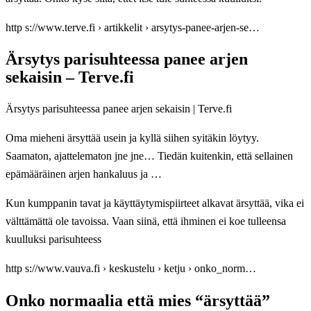
http s://www.terve.fi › artikkelit › arsytys-panee-arjen-se…
Ärsytys parisuhteessa panee arjen
sekaisin – Terve.fi
Ärsytys parisuhteessa panee arjen sekaisin | Terve.fi
Oma mieheni ärsyttää usein ja kyllä siihen syitäkin löytyy.
Saamaton, ajattelematon jne jne… Tiedän kuitenkin, että sellainen
epämääräinen arjen hankaluus ja …
Kun kumppanin tavat ja käyttäytymispiirteet alkavat ärsyttää, vika ei
välttämättä ole tavoissa. Vaan siinä, että ihminen ei koe tulleensa
kuulluksi parisuhteess
http s://www.vauva.fi › keskustelu › ketju › onko_norm…
Onko normaalia että mies “ärsyttää”