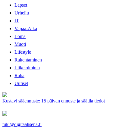
Lapset
Urheilu
IT
Vapaa-Aika
Loma
Muoti
Lifestyle
Rakentaminen
Liiketoiminta
Raha
Uutiset
Kustavi sääennuste: 15 päivän ennuste ja säätila tiedot
tuki@digitaalisena.fi