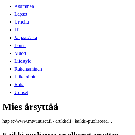
Asuminen
Lapset
Urheilu
IT
Vapaa-Aika
Loma
Muoti
Lifestyle
Rakentaminen
Liiketoiminta
Raha
Uutiset
Mies ärsyttää
http s://www.mtvuutiset.fi › artikkeli › kaikki-puolisossa…
Kaikki puolisossa on alkanut ärsyttää –