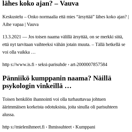
lähes koko ajan? – Vauva
Keskustelu – Onko normaalia että mies “ärsyttää” lähes koko ajan? |
Aihe vapaa | Vauva
13.3.2021 — Jos toisen naama välillä ärsyttää, on se merkki siitä,
että nyt tarvitaan vaihteeksi vähän jotain muuta. – Tällä hetkellä se
voi olla vaikka …
http s://www.is.fi › seksi-parisuhde › art-2000007857584
Pänniikö kumppanin naama? Näillä
psykologin vinkeillä …
Toisen henkilön ihannointi voi olla turhauttavaa johtuen
äärimmäisen korkeista odotuksista, joita sinulla oli parisuhteen
alussa.
http s://mielenihmeet.fi › Ihmissuhteet › Kumppani