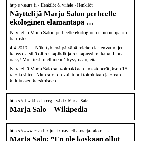
http s://seura.fi › Henkilöt & viihde › Henkilöt
Näyttelijä Marja Salon perheelle
ekologinen elämäntapa …
Näyttelijä Marja Salon perheelle ekologinen elämäntapa on
harrastus
4.4.2019 — Näin tyhtenä päivänä miehen lastenvaunujen
kanssa ja sillä oli roskapihdit ja roskapussi mukana. Ihana
näky! Mun teki mieli mennä kysymään, että …
Näyttelijä Marja Salo sai voimakkaan ilmastoherätyksen 15
vuotta sitten. Alun suru on vaihtunut toimintaan ja oman
kulutuksen karsimiseen.
http s://fi.wikipedia.org › wiki › Marja_Salo
Marja Salo – Wikipedia
http s://www.eeva.fi › jutut › nayttelija-marja-salo-olen-j…
Marja Salo: ”En ole koskaan ollut