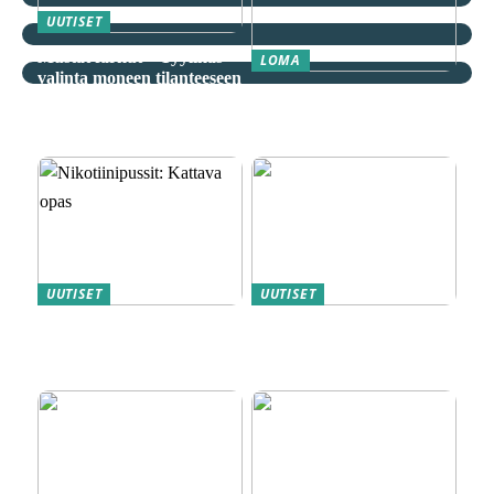
UUTISET
Mustat farkut – Tyylikäs
LOMA
valinta moneen tilanteeseen
Äkkilähdöt: Löydä
spontaani seikkailu
edullisesti
UUTISET
UUTISET
Nikotiinipussit: Kattava
Magneettiporakoneet ovat
opas
metallityön ammattilaisten
”salainen” ase