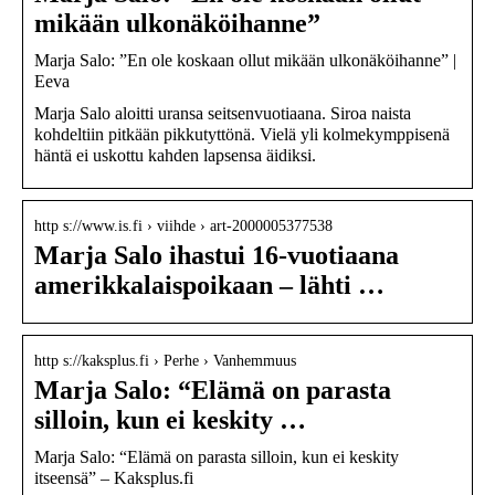
mikään ulkonäköihanne”
Marja Salo: ”En ole koskaan ollut mikään ulkonäköihanne” |
Eeva
Marja Salo aloitti uransa seitsenvuotiaana. Siroa naista
kohdeltiin pitkään pikkutyttönä. Vielä yli kolmekymppisenä
häntä ei uskottu kahden lapsensa äidiksi.
http s://www.is.fi › viihde › art-2000005377538
Marja Salo ihastui 16-vuotiaana
amerikkalaispoikaan – lähti …
http s://kaksplus.fi › Perhe › Vanhemmuus
Marja Salo: “Elämä on parasta
silloin, kun ei keskity …
Marja Salo: “Elämä on parasta silloin, kun ei keskity
itseensä” – Kaksplus.fi