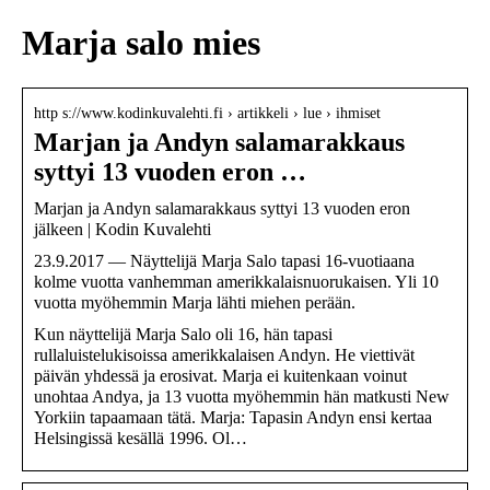
Marja salo mies
http s://www.kodinkuvalehti.fi › artikkeli › lue › ihmiset
Marjan ja Andyn salamarakkaus
syttyi 13 vuoden eron …
Marjan ja Andyn salamarakkaus syttyi 13 vuoden eron
jälkeen | Kodin Kuvalehti
23.9.2017 — Näyttelijä Marja Salo tapasi 16-vuotiaana
kolme vuotta vanhemman amerikkalaisnuorukaisen. Yli 10
vuotta myöhemmin Marja lähti miehen perään.
Kun näyttelijä Marja Salo oli 16, hän tapasi
rullaluistelukisoissa amerikkalaisen Andyn. He viettivät
päivän yhdessä ja erosivat. Marja ei kuitenkaan voinut
unohtaa Andya, ja 13 vuotta myöhemmin hän matkusti New
Yorkiin tapaamaan tätä. Marja: Tapasin Andyn ensi kertaa
Helsingissä kesällä 1996. Ol…