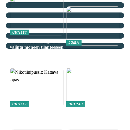
UUTISET
Mustat farkut – Tyylikäs
LOMA
valinta moneen tilanteeseen
Äkkilähdöt: Löydä
spontaani seikkailu
edullisesti
UUTISET
UUTISET
Nikotiinipussit: Kattava
Magneettiporakoneet ovat
opas
metallityön ammattilaisten
”salainen” ase