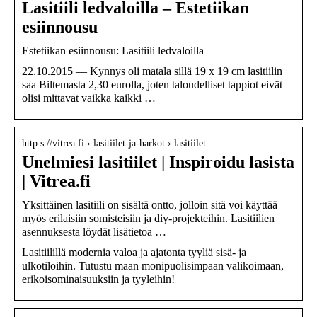
Lasitiili ledvaloilla – Estetiikan
esiinnousu
Estetiikan esiinnousu: Lasitiili ledvaloilla
22.10.2015 — Kynnys oli matala sillä 19 x 19 cm lasitiilin
saa Biltemasta 2,30 eurolla, joten taloudelliset tappiot eivät
olisi mittavat vaikka kaikki …
http s://vitrea.fi › lasitiilet-ja-harkot › lasitiilet
Unelmiesi lasitiilet | Inspiroidu lasista
| Vitrea.fi
Yksittäinen lasitiili on sisältä ontto, jolloin sitä voi käyttää
myös erilaisiin somisteisiin ja diy-projekteihin. Lasitiilien
asennuksesta löydät lisätietoa …
Lasitiilillä modernia valoa ja ajatonta tyyliä sisä- ja
ulkotiloihin. Tutustu maan monipuolisimpaan valikoimaan,
erikoisominaisuuksiin ja tyyleihin!