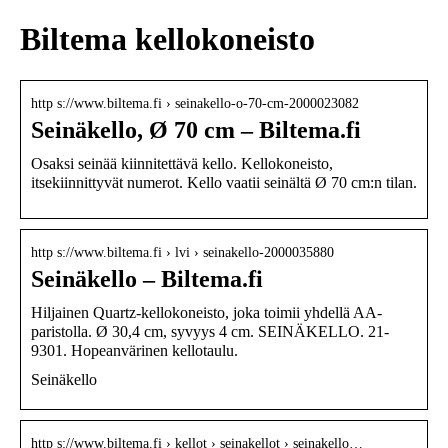
Biltema kellokoneisto
http s://www.biltema.fi › seinakello-o-70-cm-2000023082
Seinäkello, Ø 70 cm – Biltema.fi
Osaksi seinää kiinnitettävä kello. Kellokoneisto,
itsekiinnittyvät numerot. Kello vaatii seinältä Ø 70 cm:n tilan.
http s://www.biltema.fi › lvi › seinakello-2000035880
Seinäkello – Biltema.fi
Hiljainen Quartz-kellokoneisto, joka toimii yhdellä AA-
paristolla. Ø 30,4 cm, syvyys 4 cm. SEINÄKELLO. 21-
9301. Hopeanvärinen kellotaulu.
Seinäkello
http s://www.biltema.fi › kellot › seinakellot › seinakello…