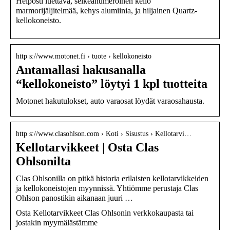
Helposti luettava, selkeänumeroinen kello
marmorijäljitelmää, kehys alumiinia, ja hiljainen Quartz-
kellokoneisto.
http s://www.motonet.fi › tuote › kellokoneisto
Antamallasi hakusanalla
“kellokoneisto” löytyi 1 kpl tuotteita
Motonet hakutulokset, auto varaosat löydät varaosahausta.
http s://www.clasohlson.com › Koti › Sisustus › Kellotarvi…
Kellotarvikkeet | Osta Clas
Ohlsonilta
Clas Ohlsonilla on pitkä historia erilaisten kellotarvikkeiden
ja kellokoneistojen myynnissä. Yhtiömme perustaja Clas
Ohlson panostikin aikanaan juuri …
Osta Kellotarvikkeet Clas Ohlsonin verkkokaupasta tai
jostakin myymälästämme