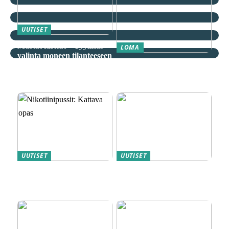
UUTISET
Mustat farkut – Tyylikäs
LOMA
valinta moneen tilanteeseen
Äkkilähdöt: Löydä
spontaani seikkailu
edullisesti
UUTISET
UUTISET
Nikotiinipussit: Kattava
Magneettiporakoneet ovat
opas
metallityön ammattilaisten
”salainen” ase