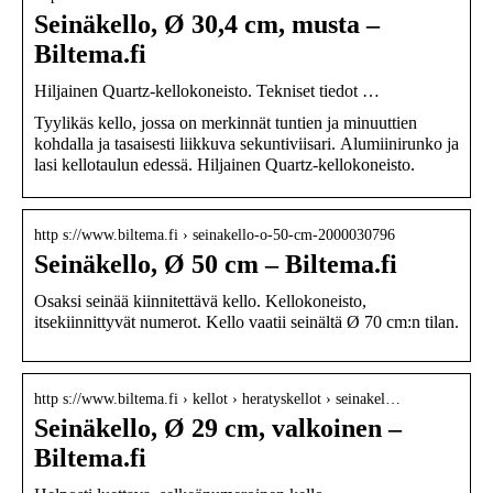
Seinäkello, Ø 30,4 cm, musta –
Biltema.fi
Hiljainen Quartz-kellokoneisto. Tekniset tiedot …
Tyylikäs kello, jossa on merkinnät tuntien ja minuuttien
kohdalla ja tasaisesti liikkuva sekuntiviisari. Alumiinirunko ja
lasi kellotaulun edessä. Hiljainen Quartz-kellokoneisto.
http s://www.biltema.fi › seinakello-o-50-cm-2000030796
Seinäkello, Ø 50 cm – Biltema.fi
Osaksi seinää kiinnitettävä kello. Kellokoneisto,
itsekiinnittyvät numerot. Kello vaatii seinältä Ø 70 cm:n tilan.
http s://www.biltema.fi › kellot › heratyskellot › seinakel…
Seinäkello, Ø 29 cm, valkoinen –
Biltema.fi