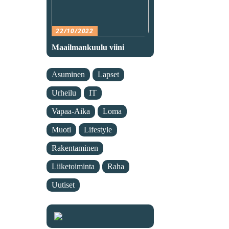
22/10/2022
Maailmankuulu viini
Asuminen
Lapset
Urheilu
IT
Vapaa-Aika
Loma
Muoti
Lifestyle
Rakentaminen
Liiketoiminta
Raha
Uutiset