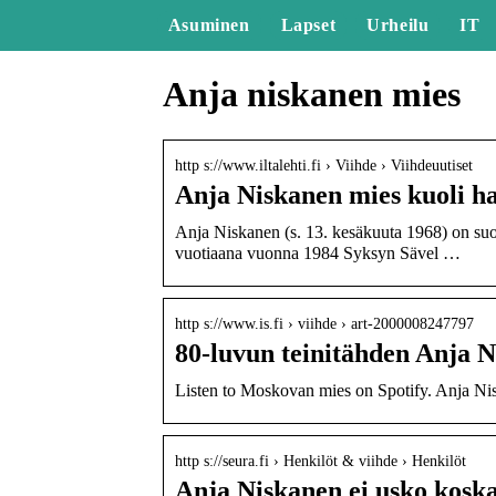
Asuminen
Lapset
Urheilu
IT
Anja niskanen mies
http s://www.iltalehti.fi › Viihde › Viihdeuutiset
Anja Niskanen mies kuoli ha
Anja Niskanen (s. 13. kesäkuuta 1968) on suomal
vuotiaana vuonna 1984 Syksyn Sävel …
http s://www.is.fi › viihde › art-2000008247797
80-luvun teinitähden Anja N
Listen to Moskovan mies on Spotify. Anja Ni
http s://seura.fi › Henkilöt & viihde › Henkilöt
Anja Niskanen ei usko kosk