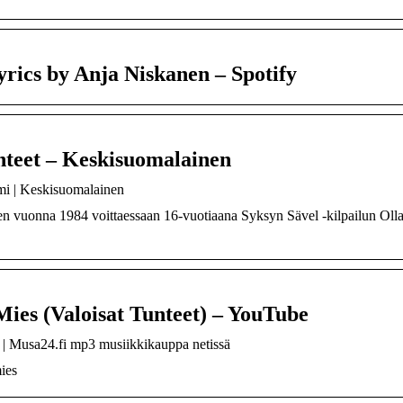
rics by Anja Niskanen – Spotify
nteet – Keskisuomalainen
mi | Keskisuomalainen
en vuonna 1984 voittaessaan 16-vuotiaana Syksyn Sävel -kilpailun Oll
ies (Valoisat Tunteet) – YouTube
| Musa24.fi mp3 musiikkikauppa netissä
ies