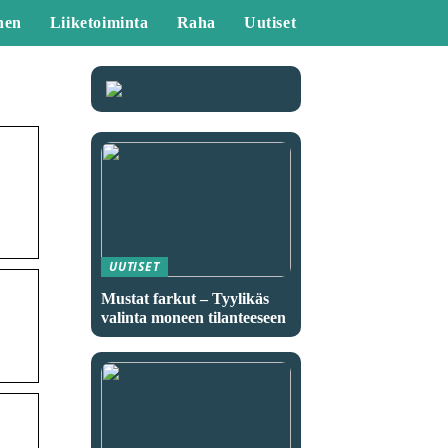
nen
Liiketoiminta
Raha
Uutiset
UUTISET
Mustat farkut – Tyylikäs
valinta moneen tilanteeseen