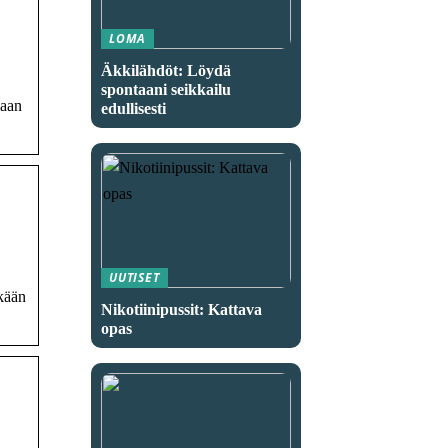
LOMA
Äkkilähdöt: Löydä
spontaani seikkailu
maan
edullisesti
UUTISET
kään
Nikotiinipussit: Kattava
opas