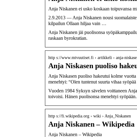
Anja Niskanen ei usko koskaan toipuvansa m
2.9.2013 — Anja Niskanen nousi suomalaisten
kilpailun Ollaan hiljaa vain …
Anja Niskanen jäi puolisonsa syöpäkamppailu
raskaan byrokratian.
http s://www.mtvuutiset.fi › artikkeli › anja-niska
Anja Niskasen puoliso hakeu
Anja Niskasen puoliso hakeutui kolme vuotta si
menehtyi: “Olen tuntenut suurta vihaa syöpää
Vuoden 1984 Syksyn sävelen voittaneen Anja N
toivoisi. Hänen puolisonsa menehtyi syöpään
http s://fi.wikipedia.org › wiki › Anja_Niskanen
Anja Niskanen – Wikipedia
Anja Niskanen – Wikipedia