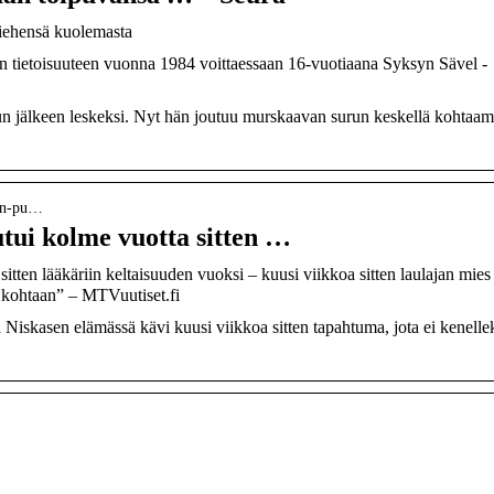
iehensä kuolemasta
 tietoisuuteen vuonna 1984 voittaessaan 16-vuotiaana Syksyn Sävel -
n jälkeen leskeksi. Nyt hän joutuu murskaavan surun keskellä kohtaa
sen-pu…
tui kolme vuotta sitten …
tten lääkäriin keltaisuuden vuoksi – kuusi viikkoa sitten laulajan mies
 kohtaan” – MTVuutiset.fi
iskasen elämässä kävi kuusi viikkoa sitten tapahtuma, jota ei kenelle
.