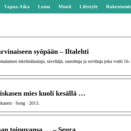
Vapaa-Aika
Loma
Muoti
Lifestyle
Rakentami
rvinaiseen syöpään – Iltalehti
ainen iskelmälaulaja, säveltäjä, sanoittaja ja sovittaja joka voitti 16-
iskasen mies kuoli kesällä …
skanen · Song · 2013.
aan toipuvansa … – Seura